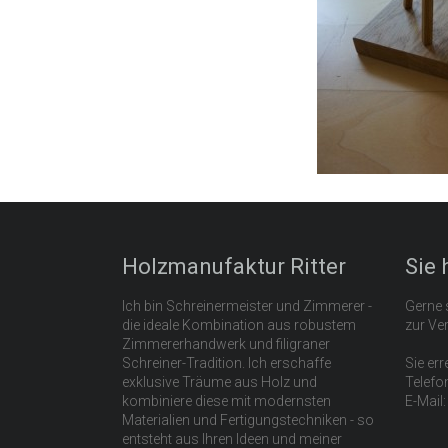
Holzmanufaktur Ritter
Sie 
Ich bin Schreinermeister und Zimmerer -
Gerne s
die ideale Kombination aus robustem
zur Ve
Zimmererhandwerk und filigraner
Schreiner-Tradition. Ich erschaffe
Sie err
exklusive Träume aus Holz und
Telefo
kombiniere diese mit modernsten
E-Mail
Materialien und Fertigungstechniken - so
entsteht aus Ihren Ideen und meiner