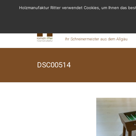
Holzmanufaktur Ritter verwendet Cookies, um Ihnen das best
Fragen? Rufen Sie uns an - 06155 8238666
Holzmanufaktur
Ihr Schreinermeister aus dem Allgäu
DSC00514