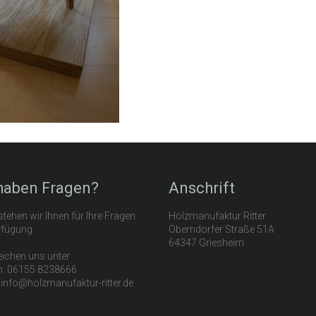
haben Fragen?
Anschrift
tehen wir Ihnen für Ihre Fragen
Holzmanufaktur Ritter
rfügung:
Oberndorfer Straße 51A
64347 Griesheim
eichen uns unter
n: 06155 8238666
: info@holzmanufaktur-ritter.de