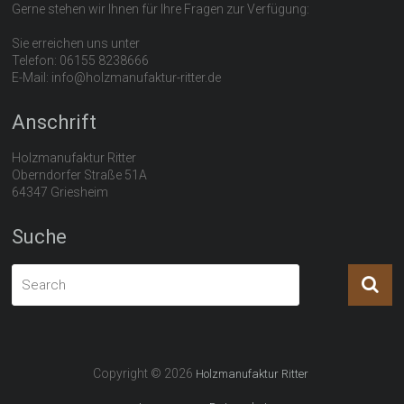
Gerne stehen wir Ihnen für Ihre Fragen zur Verfügung:
Sie erreichen uns unter
Telefon: 06155 8238666
E-Mail: info@holzmanufaktur-ritter.de
Anschrift
Holzmanufaktur Ritter
Oberndorfer Straße 51A
64347 Griesheim
Suche
Copyright © 2026
Holzmanufaktur Ritter