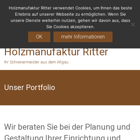
Holzmanufaktur Ritter verwendet Cookies, um Ihnen das beste
Fragen? Rufen Sie uns an - 06155 8238666
Erlebnis auf unserer Webseite zu ermöglichen. Wenn Sie
unsere Dienste weiterhin nutzen, gehen wir davon aus, dass
Sie Cookies akzeptieren.
OK
mehr Informationen
Holzmanufaktur Ritter
Ihr Schreinermeister aus dem Allgäu
Unser Portfolio
Wir beraten Sie bei der Planung und
Gestaltung Ihrer Einrichtung und