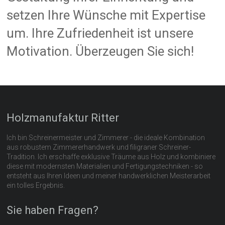
setzen Ihre Wünsche mit Expertise
um. Ihre Zufriedenheit ist unsere
Motivation. Überzeugen Sie sich!
Holzmanufaktur Ritter
Ich bin Schreinermeister und Zimmerer - die ideale Kombination
aus robustem Zimmererhandwerk und filigraner Schreiner-
Tradition. Ich erschaffe exklusive Träume aus Holz und kombiniere
diese mit modernsten Materialien und Fertigungstechniken - so
entsteht aus Ihren Ideen und meiner handwerklichen Meisterarbeit
ein tolles Ergebnis.
Sie haben Fragen?