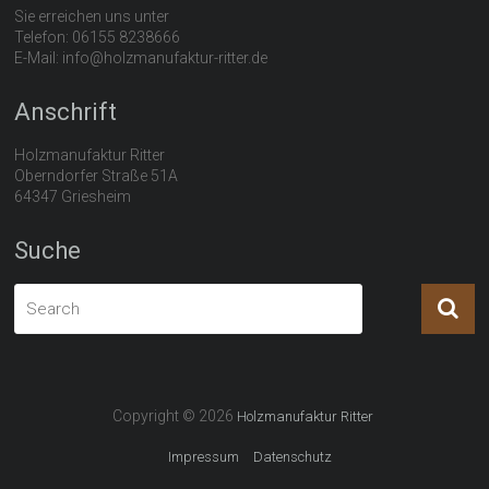
Sie erreichen uns unter
Telefon: 06155 8238666
E-Mail: info@holzmanufaktur-ritter.de
Anschrift
Holzmanufaktur Ritter
Oberndorfer Straße 51A
64347 Griesheim
Suche
Copyright © 2026
Holzmanufaktur Ritter
Impressum
Datenschutz