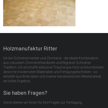
Holzmanufaktur Ritter
Ich bin Schreinermeister und Zimmerer - die ideale Kombination
aus robustem Zimmererhandwerk und filigraner Schreiner-
Tradition. Ich erschaffe exklusive Träume aus Holz und kombiniere
diese mit modernsten Materialien und Fertigungstechniken - so
entsteht aus Ihren Ideen und meiner handwerklichen Meisterarbeit
ein tolles Ergebnis.
Sie haben Fragen?
Gerne stehen wir Ihnen für Ihre Fragen zur Verfügung: