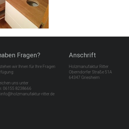
haben Fragen?
Anschrift
tehen wir Ihnen für Ihre Fragen
Holzmanufaktur Ritter
rfügung:
Oberndorfer Straße 51A
64347 Griesheim
eichen uns unter
n: 06155 8238666
: info@holzmanufaktur-ritter.de