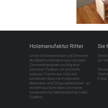
Holzmanufaktur Ritter
Sie 
Ich bin Schreinermeister und Zimmerer -
Gerne s
die ideale Kombination aus robustem
zur Ve
Zimmererhandwerk und filigraner
Schreiner-Tradition. Ich erschaffe
Sie err
exklusive Träume aus Holz und
Telefo
kombiniere diese mit modernsten
E-Mail
Materialien und Fertigungstechniken - so
entsteht aus Ihren Ideen und meiner
handwerklichen Meisterarbeit ein tolles
Ergebnis.