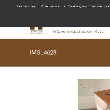
Holzmanufaktur Ritter verwendet Cookies, um Ihnen das best
Fragen? Rufen Sie uns an - 06155 8238666
Holzmanufaktur
Ihr Schreinermeister aus dem Allgäu
IMG_4628