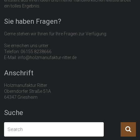
ein tolles Ergebnis.
Sie haben Fragen?
Gerne stehen wir Ihnen für Ihre Fragen zur Verfügung:
Sie erreichen uns unter
Telefon: 06155 8238666
E-Mail: info@holzmanufaktur-ritter.de
Anschrift
Holzmanufaktur Ritter
Oberndorfer Straße 51A
64347 Griesheim
Suche