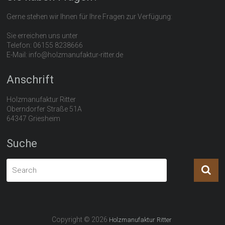
Gerne stehen wir Ihnen für Ihre Fragen zur Verfügung:
Sie erreichen uns unter
Telefon: 06155 8238666
E-Mail: info@holzmanufaktur-ritter.de
Anschrift
Holzmanufaktur Ritter
Oberndorfer Straße 51A
64347 Griesheim
Suche
Copyright © 2026
Holzmanufaktur Ritter