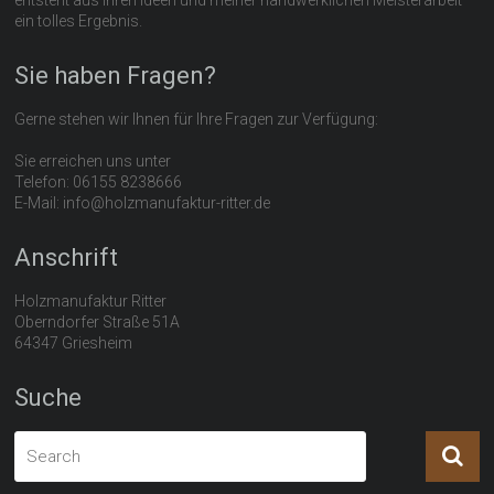
ein tolles Ergebnis.
Sie haben Fragen?
Gerne stehen wir Ihnen für Ihre Fragen zur Verfügung:
Sie erreichen uns unter
Telefon: 06155 8238666
E-Mail: info@holzmanufaktur-ritter.de
Anschrift
Holzmanufaktur Ritter
Oberndorfer Straße 51A
64347 Griesheim
Suche