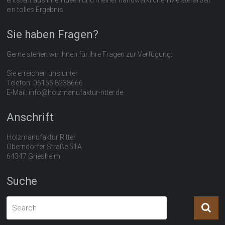
ein tolles Ergebnis.
Sie haben Fragen?
Gerne stehen wir Ihnen für Ihre Fragen zur Verfügung:
Sie erreichen uns unter
Telefon: 06155 8238666
E-Mail: info@holzmanufaktur-ritter.de
Anschrift
Holzmanufaktur Ritter
Oberndorfer Straße 51A
64347 Griesheim
Suche