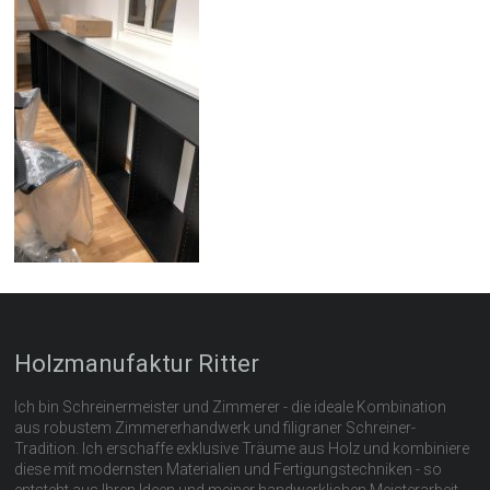
Holzmanufaktur Ritter
Ich bin Schreinermeister und Zimmerer - die ideale Kombination
aus robustem Zimmererhandwerk und filigraner Schreiner-
Tradition. Ich erschaffe exklusive Träume aus Holz und kombiniere
diese mit modernsten Materialien und Fertigungstechniken - so
entsteht aus Ihren Ideen und meiner handwerklichen Meisterarbeit